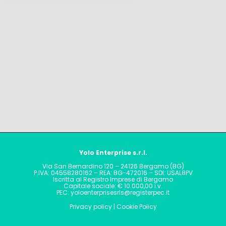
Yolo Enterprise s.r.l.
Via San Bernardino 120 – 24126 Bergamo (BG)
P.IVA: 04558280162 – REA: BG-472016 – SDI: USAL8PV
Iscritta al Registro Imprese di Bergamo
Capitale sociale: € 10.000,00 i.v.
PEC: yoloenterprisesrls@registerpec.it
Privacy policy
|
Cookie Policy