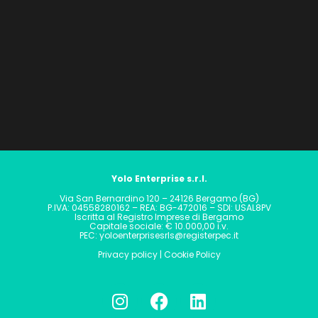
Yolo Enterprise s.r.l.
Via San Bernardino 120 – 24126 Bergamo (BG)
P.IVA: 04558280162 – REA: BG-472016 – SDI: USAL8PV
Iscritta al Registro Imprese di Bergamo
Capitale sociale: € 10.000,00 i.v.
PEC: yoloenterprisesrls@registerpec.it
Privacy policy
|
Cookie Policy