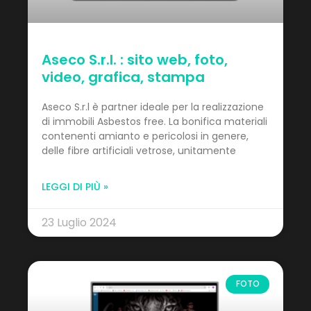
Aseco S.r.l. : sito web, foto,
video, grafica, stampa
Aseco S.r.l è partner ideale per la realizzazione
di immobili Asbestos free. La bonifica materiali
contenenti amianto e pericolosi in genere,
delle fibre artificiali vetrose, unitamente
LEGGI DI PIÙ »
23 Luglio 2024
FOTO