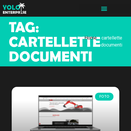
TAG:
CARTELLETTE
Home
»
cartellette
documenti
DOCUMENTI
FOTO