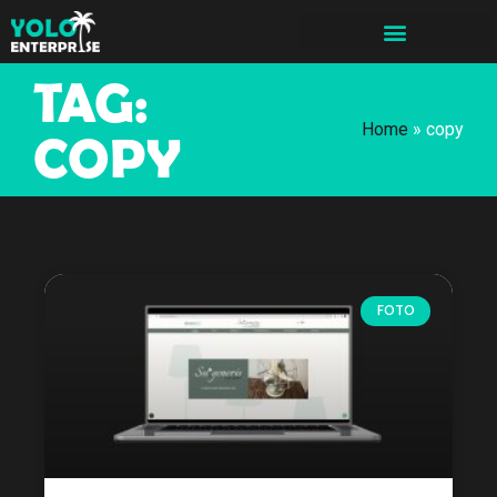
TAG:
Home
»
copy
COPY
FOTO