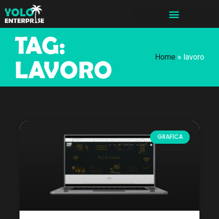
TAG:
Home
»
lavoro
LAVORO
GRAFICA