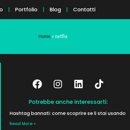
o
Portfolio
Blog
Contatti
Home
»
netflix
Potrebbe anche interessarti:
Hashtag bannati: come scoprire se li stai usando
Read More »