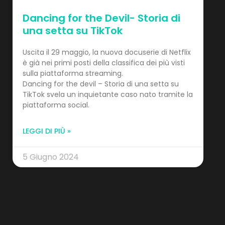
Dancing for the Devil- Storia di
una setta su TikTok
Uscita il 29 maggio, la nuova docuserie di Netflix
è già nei primi posti della classifica dei più visti
sulla piattaforma streaming.
Dancing for the devil – Storia di una setta su
TikTok svela un inquietante caso nato tramite la
piattaforma social.
LEGGI DI PIÙ »
5 Giugno 2024